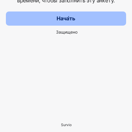
времени, чтобы заполнить эту анкету.
Нача́ть
Защищено
Survio