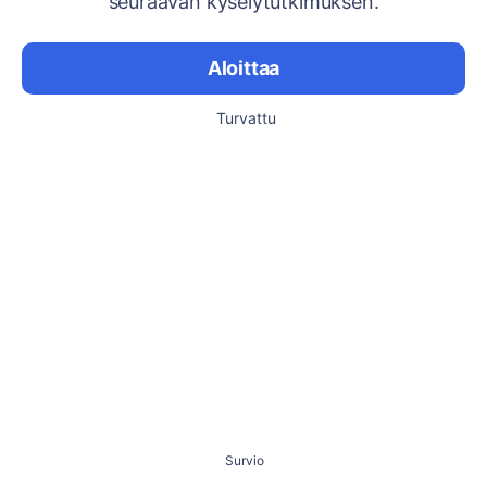
seuraavan kyselytutkimuksen.
Aloittaa
Turvattu
Survio