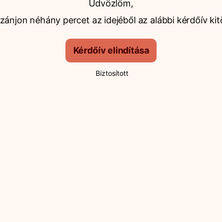
Üdvözlöm,
ánjon néhány percet az idejéből az alábbi kérdőív kit
Kérdőív elindítása
Biztosított