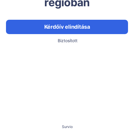
régióban
Kérdőív elindítása
Biztosított
Survio