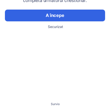
completa următorul chestionar.
A începe
Securizat
Survio