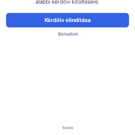
alábbi kérdőív kitöltésére.
Kérdőív elindítása
Biztosított
Survio