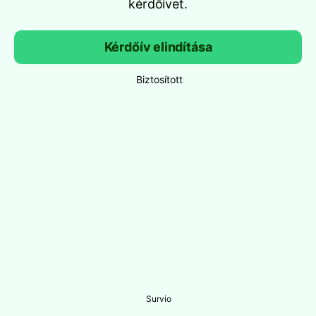
kérdőívet.
Kérdőív elindítása
Biztosított
Survio