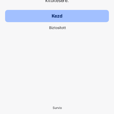
kitöltésére.
Kezd
Biztosított
Survio