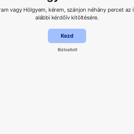
Uram vagy Hölgyem, kérem, szánjon néhány percet az i
alábbi kérdőív kitöltésére.
Kezd
Biztosított