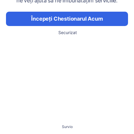
ne veți ajuta să ne îmbunătățim serviciile.
Începeți Chestionarul Acum
Securizat
Survio