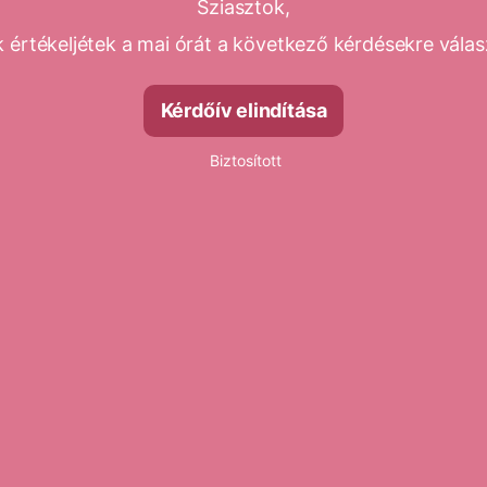
Sziasztok,
k értékeljétek a mai órát a következő kérdésekre válas
Kérdőív elindítása
Biztosított