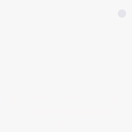
Как часто покупатель
начинает диалог в
чате