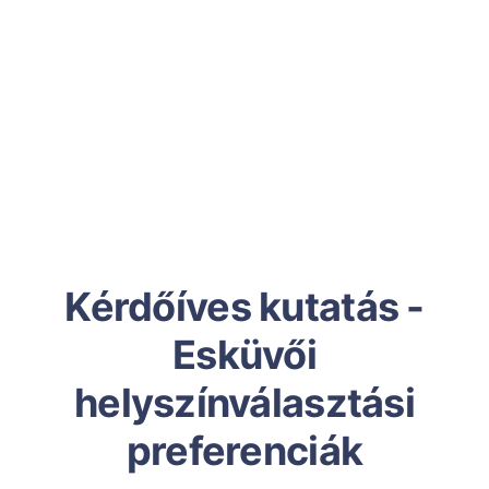
Kérdőíves kutatás -
Esküvői
helyszínválasztási
preferenciák