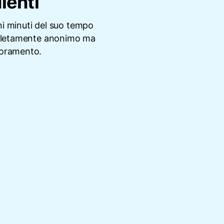
lenti
ni minuti del suo tempo
mpletamente anonimo ma
lioramento.