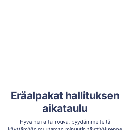
Eräalpakat hallituksen
aikataulu
Hyvä herra tai rouva, pyydämme teitä
käyttämään muutaman minuutin täyttääksenne