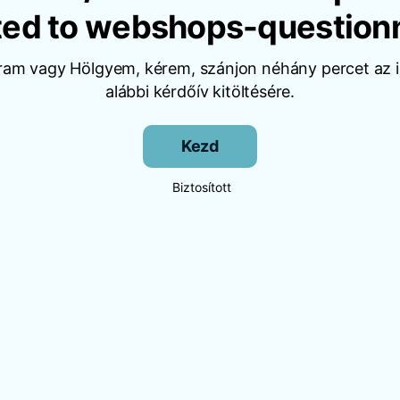
ted to webshops-question
Uram vagy Hölgyem, kérem, szánjon néhány percet az i
alábbi kérdőív kitöltésére.
Kezd
Biztosított