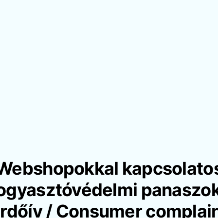
Webshopokkal kapcsolato
ogyasztóvédelmi panaszo
rdőív / Consumer complai