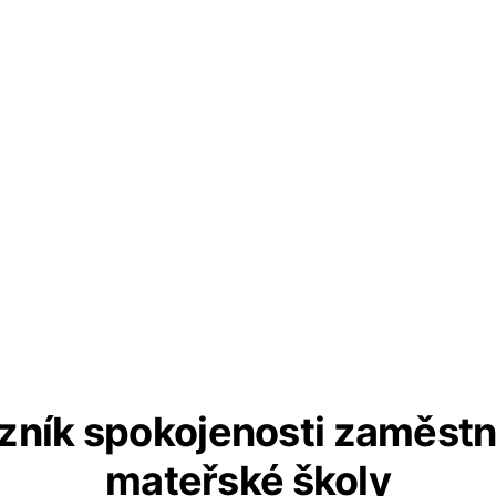
zník spokojenosti zaměst
mateřské školy