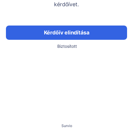
kérdőívet.
Kérdőív elindítása
Biztosított
Survio