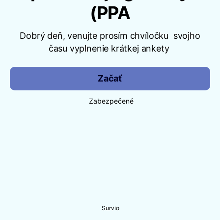
(PPA
Dobrý deň, venujte prosím chvíločku svojho
času vyplnenie krátkej ankety
Začať
Zabezpečené
Survio