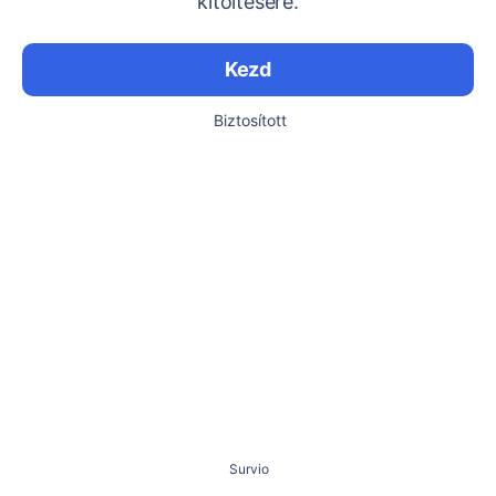
kitöltésére.
Kezd
Biztosított
Survio