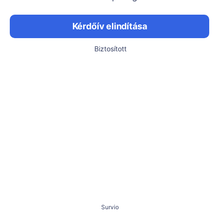
Kérdőív elindítása
Biztosított
Survio