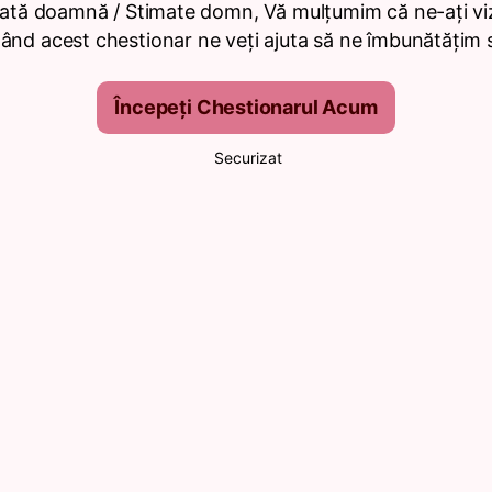
ată doamnă / Stimate domn, Vă mulțumim că ne-ați viz
nd acest chestionar ne veți ajuta să ne îmbunătățim se
Începeți Chestionarul Acum
Securizat