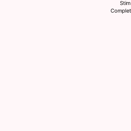
Stim
Completâ