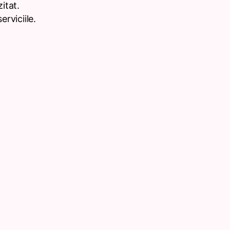
itat.
rviciile.