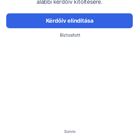
alábbi kérdőív kitöltésére.
Kérdőív elindítása
Biztosított
Survio