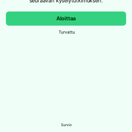
seuraavan kyselytutkimuksen.
Aloittaa
Turvattu
Survio