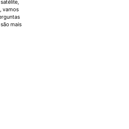
satélite,
o, vamos
perguntas
3 são mais