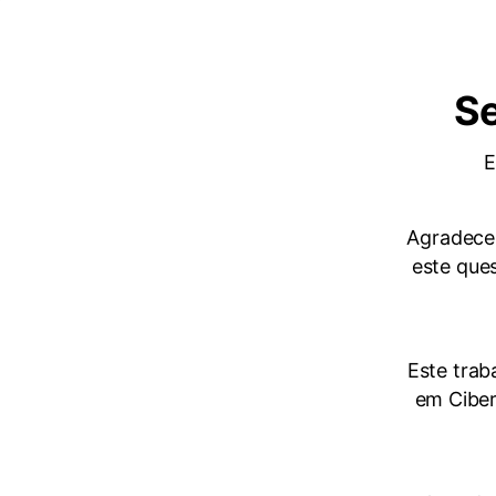
Se
E
Agradece
este que
Este trab
em Ciber