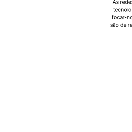
As redes
tecnolo
focar-no
são de re