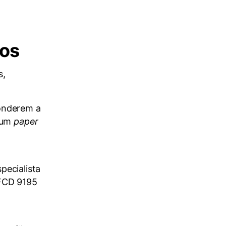
ios
s,
onderem a
e um
paper
pecialista
UFCD 9195