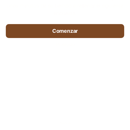
unos minutos de su tiempo a rellenar el siguiente
encuesta.
Comenzar
Protegido
Survio