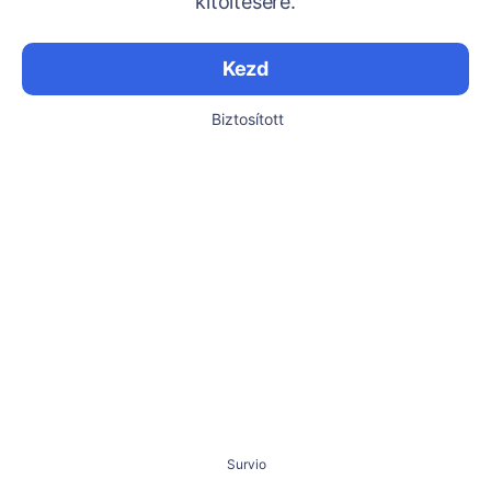
kitöltésére.
Kezd
Biztosított
Survio