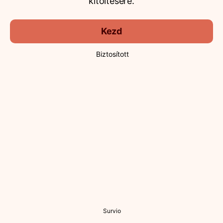
kitöltésére.
Kezd
Biztosított
Survio