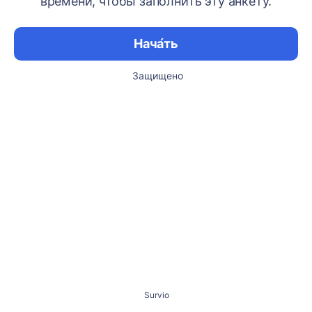
времени, чтобы заполнить эту анкету.
Нача́ть
Защищено
Survio