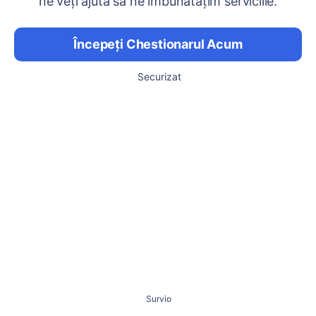
ne veți ajuta să ne îmbunătățim serviciile.
Începeți Chestionarul Acum
Securizat
Survio