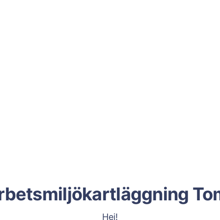
rbetsmiljökartläggning To
Hej!