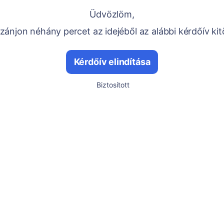
Üdvözlöm,
ánjon néhány percet az idejéből az alábbi kérdőív kit
Kérdőív elindítása
Biztosított