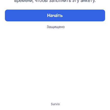
времени, чтобы заполнить эту анкету.
Нача́ть
Защищено
Survio