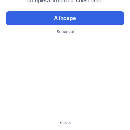
completa următorul chestionar.
A începe
Securizat
Survio