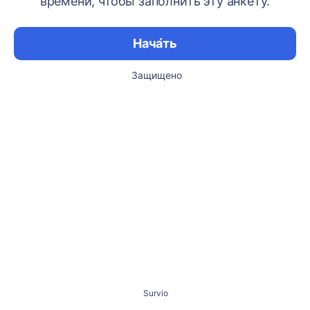
времени, чтобы заполнить эту анкету.
Нача́ть
Защищено
Survio