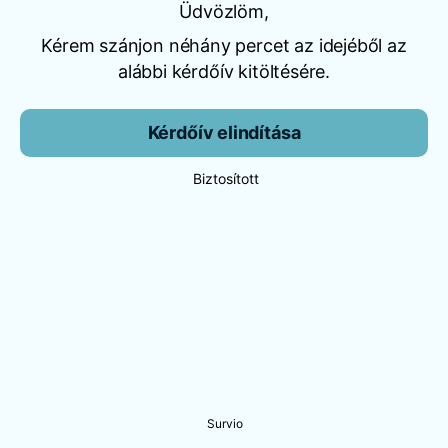
Üdvözlöm,
Kérem szánjon néhány percet az idejéből az
alábbi kérdőív kitöltésére.
Kérdőív elindítása
Biztosított
Survio