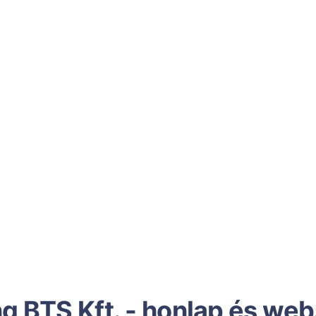
g BTS Kft. - honlap és we