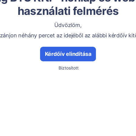
használati felmérés
Üdvözlöm,
ánjon néhány percet az idejéből az alábbi kérdőív kit
Kérdőív elindítása
Biztosított