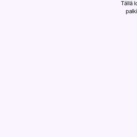
Tällä 
palk