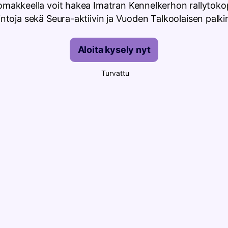
lomakkeella voit hakea Imatran Kennelkerhon rallytok
intoja sekä Seura-aktiivin ja Vuoden Talkoolaisen palki
Aloita kysely nyt
Turvattu