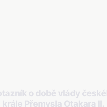
tazník o době vlády česk
krále Přemysla Otakara II.