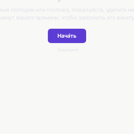
ый господин или госпожа, пожалуйста, уделите н
минут вашего времени, чтобы заполнить эту анкету
Нача́ть
Защищено