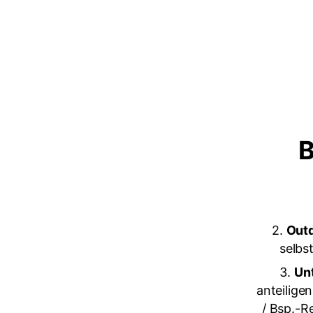
B
2.
Outd
selbs
3.
Un
anteilige
/ Bsp.-R