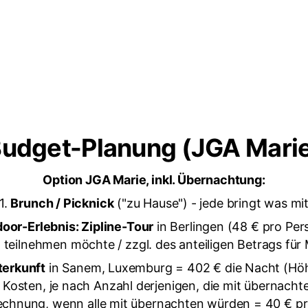
udget-Planung (JGA Mari
Option JGA Marie, inkl. Übernachtung:
1.
Brunch / Picknick
("zu Hause") - jede bringt was mi
oor-Erlebnis: Zipline-Tour
in Berlingen (48 € pro Per
t teilnehmen möchte / zzgl. des anteiligen Betrags für 
terkunft
in Sanem, Luxemburg = 402 € die Nacht (Hö
n Kosten, je nach Anzahl derjenigen, die mit übernach
echnung, wenn alle mit übernachten würden = 40 € p