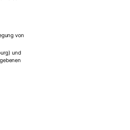
legung von
burg) und
gegebenen