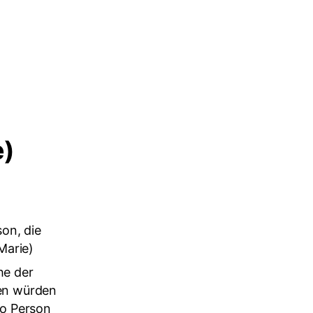
e)
t
son, die
Marie)
he der
ten würden
ro Person