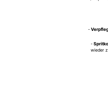
-
Verpfle
-
Spritk
wieder z