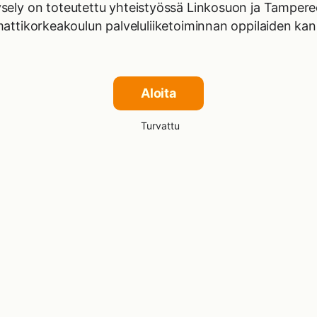
sely on toteutettu yhteistyössä Linkosuon ja Tamper
ttikorkeakoulun palveluliiketoiminnan oppilaiden ka
Aloita
Turvattu