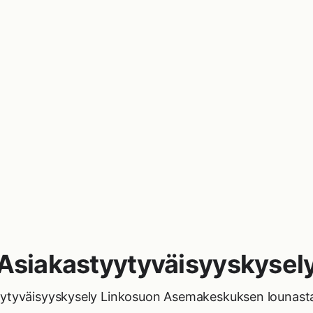
Asiakastyytyväisyyskysel
ytyväisyyskysely Linkosuon Asemakeskuksen lounasta