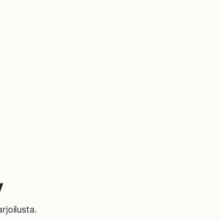
y
rjoilusta.