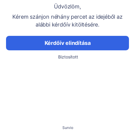
Üdvözlöm,
Kérem szánjon néhány percet az idejéből az
alábbi kérdőív kitöltésére.
Kérdőív elindítása
Biztosított
Survio