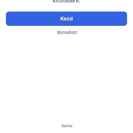
kitöltésére.
Kezd
Biztosított
Survio