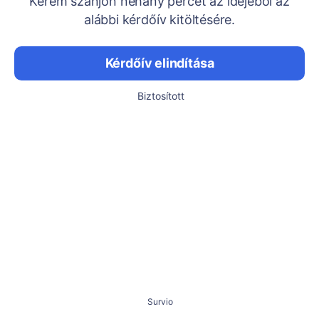
Kérem szánjon néhány percet az idejéből az
alábbi kérdőív kitöltésére.
Kérdőív elindítása
Biztosított
Survio