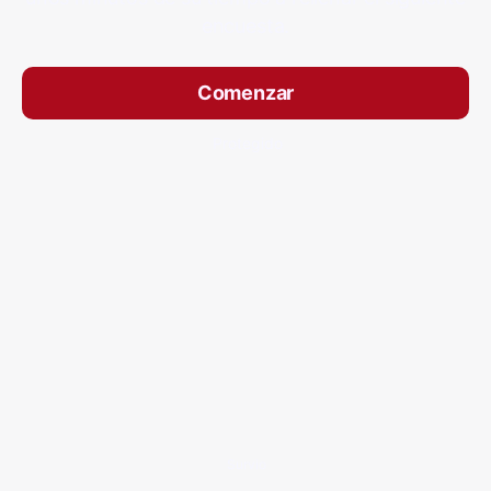
encuesta.
Comenzar
Protegido
Survio