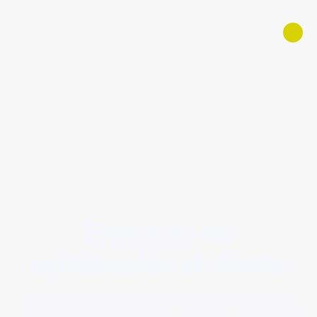
Encuesta de
satisfacción al cliente
Estimado señor o señora, por favor, dedique
unos minutos de su tiempo a rellenar el siguiente