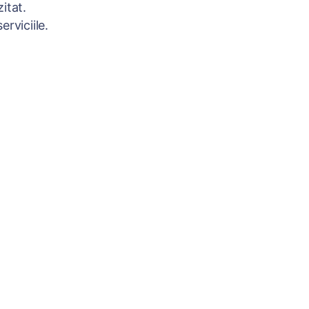
itat.
rviciile.