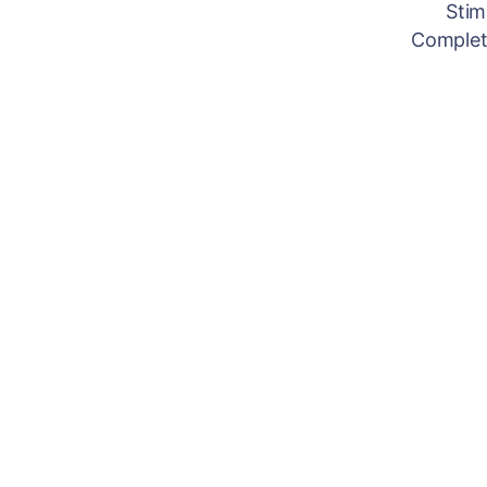
Stim
Completâ