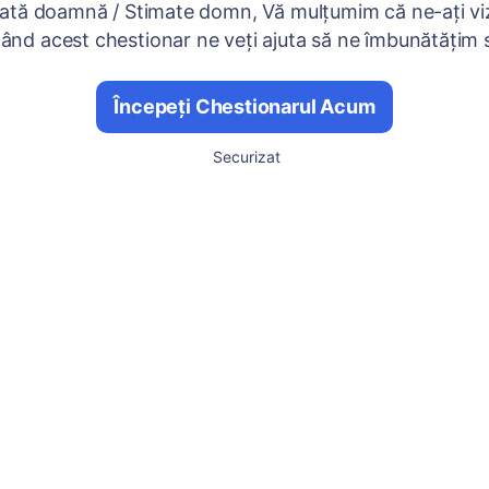
ată doamnă / Stimate domn, Vă mulțumim că ne-ați viz
nd acest chestionar ne veți ajuta să ne îmbunătățim se
Începeți Chestionarul Acum
Securizat