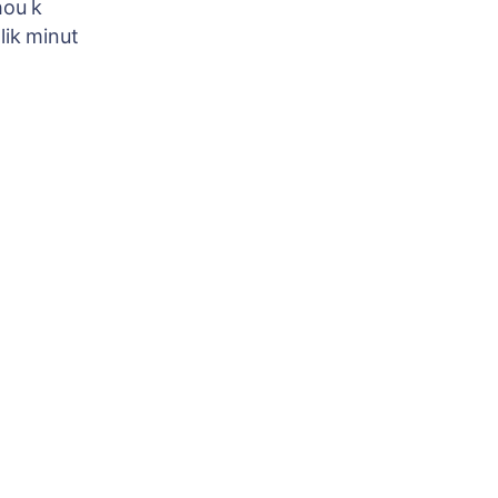
hou k
lik minut