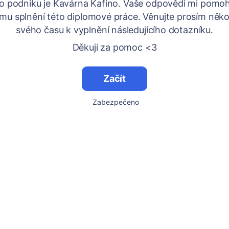
 podniku je Kavárna Kafíno. Vaše odpovědi mi pomo
u splnění této diplomové práce. Věnujte prosím něko
svého času k vyplnění následujícího dotazníku.
Děkuji za pomoc <3
Začít
Zabezpečeno