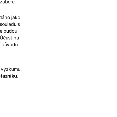
 zabere
ádáno jako
souladu s
ce budou
 Účast na
í důvodu
o výzkumu.
tazníku.