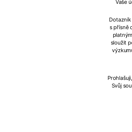
Vaše ú
Dotazník 
s přísně
platným
sloužit 
výzkumu
Prohlašuj
Svůj so