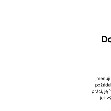
Do
jmenuji
požádal
práci, jej
její 