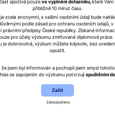
čast spočívá pouze
ve vyplnění dotazníku,
které Vám
přibližně 10 minut času.
je zcela anonymní, s vašimi osobními údaji bude nakl
 důvěrnými podle zásad pro ochranu osobních údajů, v 
i právními předpisy České republiky. Získané informa
pouze pro účely výzkumu zmiňované diplomové práce.
 je dobrovolná, výzkum můžete kdykoliv, bez uveden
opustit.
i, že jsem byl informován a pochopil jsem smysl tohot
uhlas se zapojením do výzkumu potvrzuji
spuštěním do
Začít
Zabezpečeno