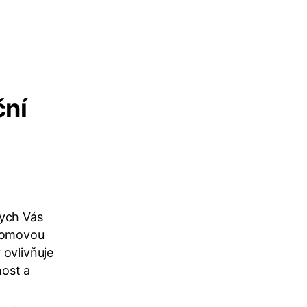
ční
bych Vás
plomovou
y ovlivňuje
nost a