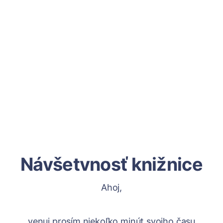
Návšetvnosť knižnice
Ahoj,
venuj prosím niekoľko minút svojho času