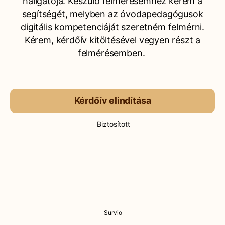
hallgatója. Készülő felmérésemhez kérem a
segítségét, melyben az óvodapedagógusok
digitális kompetenciáját szeretném felmérni.
Kérem, kérdőív kitöltésével vegyen részt a
felmérésemben.
Kérdőív elindítása
Biztosított
Survio